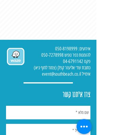
אירועים:
050-8198999
להזמנות כפר נופש
050-7278998
פקס 04-6791142
כתובת שד׳ אליעזר קפלן (צמוד לחוף גיא)
אימייל event@southbeach.co.il
צרו איתנו קשר